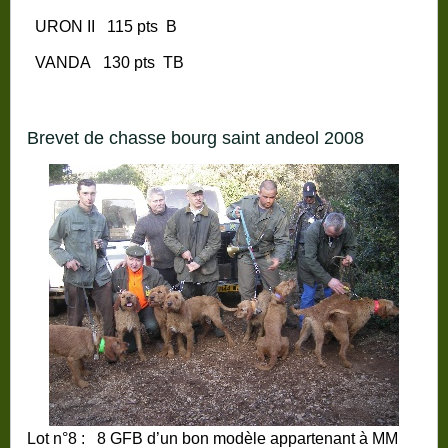
URON II
115 pts
B
VANDA
130 pts
TB
brevet de chasse bourg saint andeol 2008
Lot n°8 :
8 GFB d’un bon modèle appartenant à MM