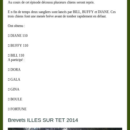
Au cours de cet épisode décousu plusieurs chiens seront repris.
E n fin de temps deux sangliers sont lancés par BILL, BUFFY et DIANE. Ces
trois chiens font une menée brève avant de tomber rapidement en défaut.
Ont obtenu :
DIANE 110

BUFFY 110

BILL 110

A participé :
DORA

GALA

GINA

BOULE

FORTUNE

brevets ILLES SUR TET 2014