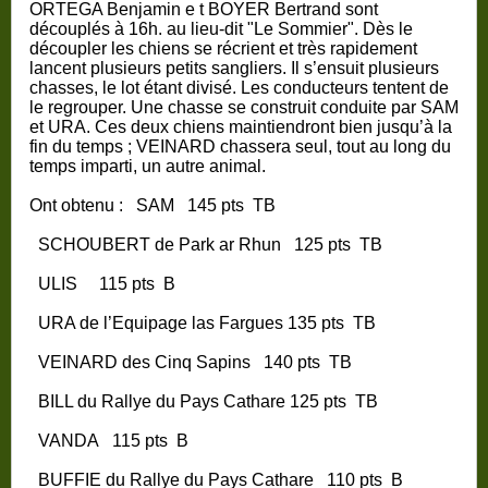
ORTEGA Benjamin
e t BOYER Bertrand sont
découplés à 16h. au lieu-dit "Le Sommier". Dès le
découpler les chiens se récrient et très rapidement
lancent plusieurs petits sangliers. Il s’ensuit plusieurs
chasses, le lot étant divisé. Les conducteurs tentent de
le regrouper. Une chasse se construit conduite par SAM
et URA. Ces deux chiens maintiendront bien jusqu’à la
fin du temps ; VEINARD chassera seul, tout au long du
temps imparti, un autre animal.
Ont obtenu :
SAM
145 pts
TB
SCHOUBERT de Park ar Rhun
125 pts
TB
ULIS
115 pts
B
URA de l’Equipage las Fargues
135 pts
TB
VEINARD des Cinq Sapins
140 pts
TB
BILL du Rallye du Pays Cathare
125 pts
TB
VANDA
115 pts
B
BUFFIE du Rallye du Pays Cathare
110 pts
B