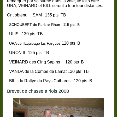
remarquer par sa sûreté dans la voie, lie lot s’étire.
URA, VEINARD et BILL seront à leur tour distancés.
Ont obtenu :
SAM
135 pts
TB
SCHOUBERT de Park ar Rhun
115 pts
B
ULIS
130 pts
TB
120 pts
B
URA de l’Equipage las Fargues
URON II
125 pts
TB
VEINARD des Cinq Sapins
120 pts
B
VANDA de
la Combe
de Lamat
130 pts
TB
BILL du Rallye du Pays Cathares
120 pts
B
brevet de chasse a riols 2008