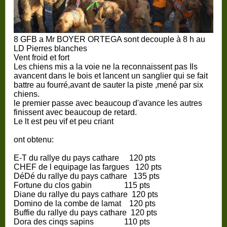
8 GFB a Mr BOYER ORTEGA sont decouple à 8 h au
LD Pierres blanches
Vent froid et fort
Les chiens mis a la voie ne la reconnaissent pas Ils
avancent dans le bois et lancent un sanglier qui se fait
battre au fourré,avant de sauter la piste ,mené par six
chiens.
le premier passe avec beaucoup d'avance les autres
finissent avec beaucoup de retard.
Le lt est peu vif et peu criant
ont obtenu:
E-T du rallye du pays cathare 120 pts
CHEF de l equipage las fargues 120 pts
DéDé du rallye du pays cathare 135 pts
Fortune du clos gabin 115 pts
Diane du rallye du pays cathare 120 pts
Domino de la combe de lamat 120 pts
Buffie du rallye du pays cathare 120 pts
Dora des cinqs sapins 110 pts