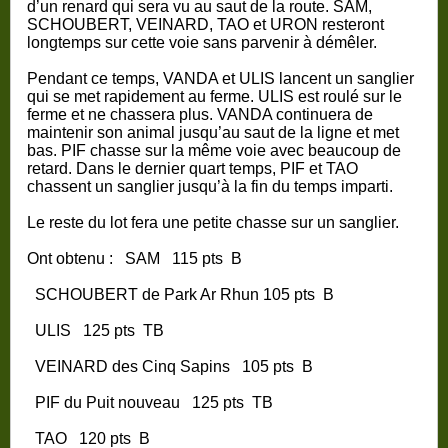
d’un renard qui sera vu au saut de la route. SAM,
SCHOUBERT, VEINARD, TAO et URON resteront
longtemps sur cette voie sans parvenir à démêler.
Pendant ce temps, VANDA et ULIS lancent un sanglier
qui se met rapidement au ferme. ULIS est roulé sur le
ferme et ne chassera plus. VANDA continuera de
maintenir son animal jusqu’au saut de la ligne et met
bas. PIF chasse sur la même voie avec beaucoup de
retard. Dans le dernier quart temps, PIF et TAO
chassent un sanglier jusqu’à la fin du temps imparti.
Le reste du lot fera une petite chasse sur un sanglier.
Ont obtenu :
SAM
115 pts
B
SCHOUBERT de Park Ar Rhun
105 pts
B
ULIS
125 pts
TB
VEINARD des Cinq Sapins
105 pts
B
PIF du Puit nouveau
125 pts
TB
TAO
120 pts
B