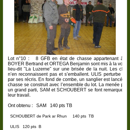
Lot n°10 :
8 GFB en état de chasse appartenant à 
BOYER Bertrand et
ORTEGA Benjamin
sont mis à la voie 
lieu-dit "
La Luzerne
" sur une brisée de la nuit. Les chie
n’en reconnaissent pas et s’emballent. ULIS perturbe le l
par ses récris. En fond de combe, un sanglier est lancé, u
chasse se construit avec l’ensemble du lot. La menée pre
un grand parti, SAM et SCHOUBERT se font remarquer p
leur travail.
Ont obtenu :
SAM
140 pts
TB
SCHOUBERT de Park ar Rhun
140 pts
TB
ULIS
120 pts
B